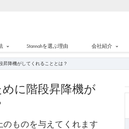
法
Stannahを選ぶ理由
会社紹介
段昇降機がしてくれることとは？
ために階段昇降機が
？
上のものを与えてくれます