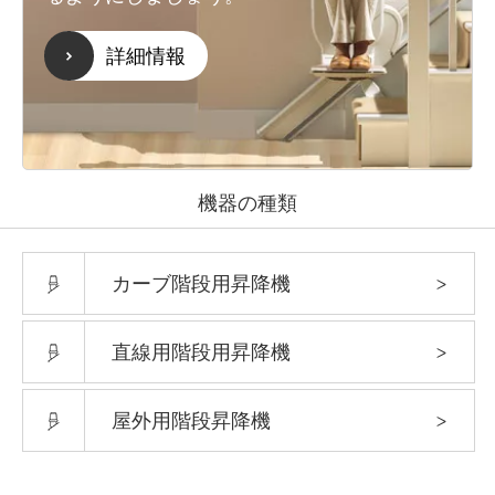
詳細情報
機器の種類
機器の種類
カーブ階段用昇降機
直線用階段用昇降機
屋外用階段昇降機