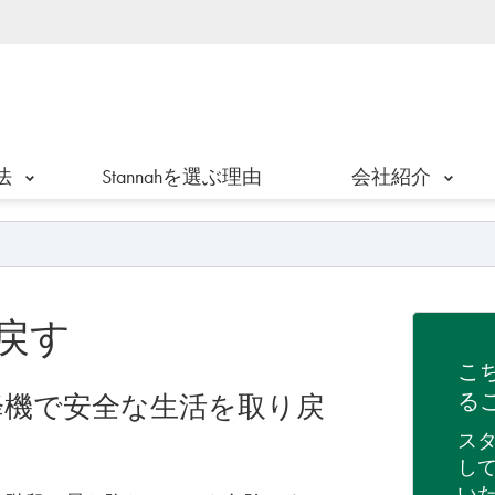
法
Stannahを選ぶ理由
会社紹介
戻す
こ
る
降機で安全な生活を取り戻
ス
し
い